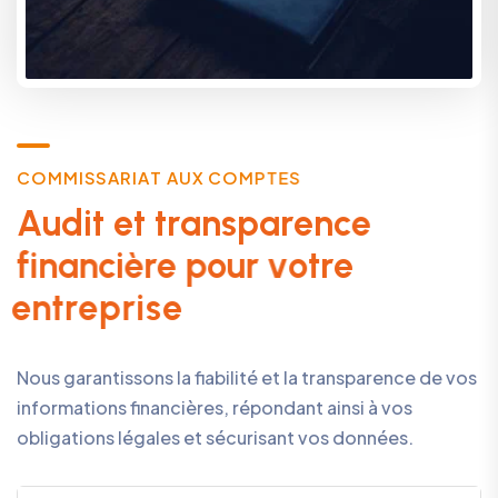
C
O
M
M
I
S
S
A
R
I
A
T
A
U
X
C
O
M
P
T
E
S
A
u
d
i
t
e
t
t
r
a
n
s
p
a
r
e
n
c
e
f
i
n
a
n
c
i
è
r
e
p
o
u
r
v
o
t
r
e
e
n
t
r
e
p
r
i
s
e
Nous garantissons la fiabilité et la transparence de vos
informations financières, répondant ainsi à vos
obligations légales et sécurisant vos données.