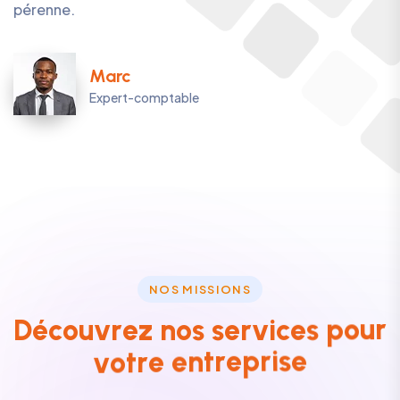
pérenne.
Marc
Expert-comptable
N
O
S
M
I
S
S
I
O
N
S
D
é
c
o
u
v
r
e
z
n
o
s
s
e
r
v
i
c
e
s
p
o
u
r
v
o
t
r
e
e
n
t
r
e
p
r
i
s
e