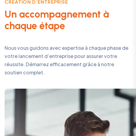
C
R
É
A
T
I
O
N
D
’
E
N
T
R
E
P
R
I
S
E
U
n
a
c
c
o
m
p
a
g
n
e
m
e
n
t
à
c
h
a
q
u
e
é
t
a
p
e
Nous vous guidons avec expertise à chaque phase de
votre lancement d’entreprise pour assurer votre
réussite. Démarrez efficacement grâce à notre
soutien complet.