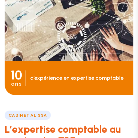
10
d’expérience en expertise comptable
ans
CABINET ALISSA
L
’
e
x
p
e
r
t
i
s
e
c
o
m
p
t
a
b
l
e
a
u