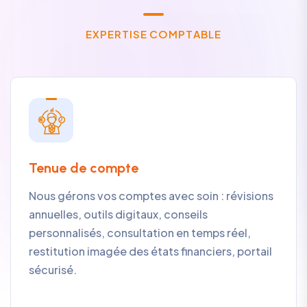
E
X
P
E
R
T
I
S
E
C
O
M
P
T
A
B
L
E
Tenue de compte
Nous gérons vos comptes avec soin : révisions
annuelles, outils digitaux, conseils
personnalisés, consultation en temps réel,
restitution imagée des états financiers, portail
sécurisé.